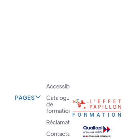
Accessibilité
PAGES
Catalogue

de
formation
Réclamation
Contactez-