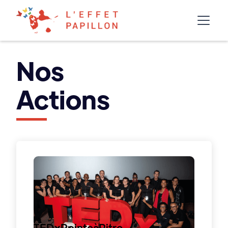
Nos
Actions
TEDxPointeàPitre