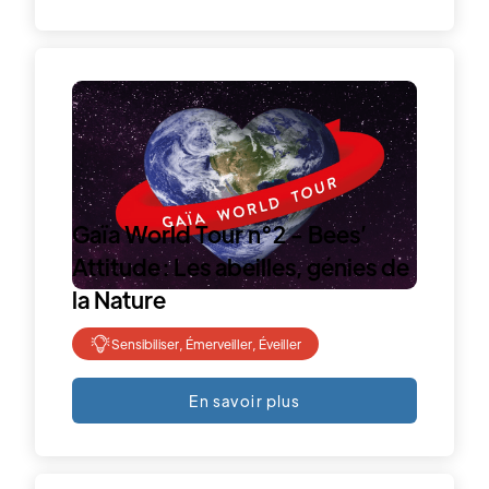
Gaïa World Tour n°2 - Bees’
Attitude : Les abeilles, génies de
la Nature
Sensibiliser, Émerveiller, Éveiller
En savoir plus